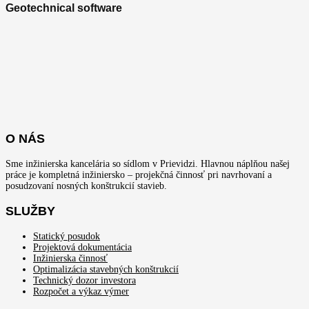
Geotechnical software
O NÁS
Sme inžinierska kancelária so sídlom v Prievidzi. Hlavnou náplňou našej
práce je kompletná inžiniersko – projekčná činnosť pri navrhovaní a
posudzovaní nosných konštrukcií stavieb.
SLUŽBY
Statický posudok
Projektová dokumentácia
Inžinierska činnosť
Optimalizácia stavebných konštrukcií
Technický dozor investora
Rozpočet a výkaz výmer