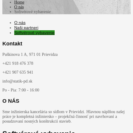
Home
O nás
Softvérové vybavenie
O nás
Naši partneri
Softvérové vybavenie
Kontakt
Puškinova 1 A, 971 01 Prievidza
+421 918 476 378
+421 907 635 941
info@statik-pd.sk
Po - Pia: 7:00 - 16:00
O NÁS
Sme inžinierska kancelária so sídlom v Prievidzi. Hlavnou náplňou našej
práce je kompletná inžiniersko – projekčná činnosť pri navrhovaní a
posudzovaní nosných konštrukcií stavieb.