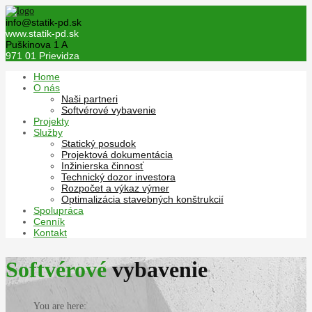
info@statik-pd.sk
www.statik-pd.sk
Puškinova 1 A
971 01 Prievidza
Home
O nás
Naši partneri
Softvérové vybavenie
Projekty
Služby
Statický posudok
Projektová dokumentácia
Inžinierska činnosť
Technický dozor investora
Rozpočet a výkaz výmer
Optimalizácia stavebných konštrukcií
Spolupráca
Cenník
Kontakt
Softvérové
vybavenie